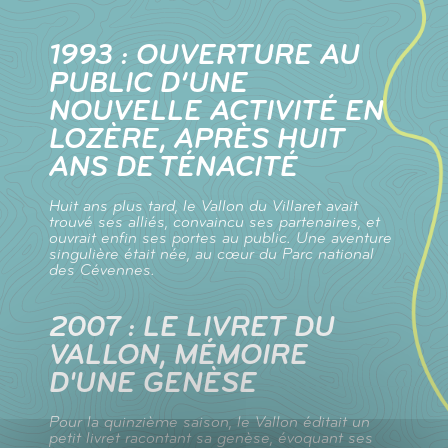
1993 : OUVERTURE AU
PUBLIC D’UNE
NOUVELLE ACTIVITÉ EN
LOZÈRE, APRÈS HUIT
ANS DE TÉNACITÉ
Huit ans plus tard, le Vallon du Villaret avait
trouvé ses alliés, convaincu ses partenaires, et
ouvrait enfin ses portes au public. Une aventure
singulière était née, au cœur du Parc national
des Cévennes.
2007 : LE LIVRET DU
VALLON, MÉMOIRE
D'UNE GENÈSE
Pour la quinzième saison, le Vallon éditait un
petit livret racontant sa genèse, évoquant ses