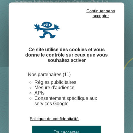
lointains habitants et ceux d’aujourd’hui. Un
document précieux pour comprendre l’âme du
Continuer sans
lieu.
accepter
SOMMAIRE DU LIVRET DU
Ce site utilise des cookies et vous
VALLON :
donne le contrôle sur ceux que vous
souhaitez activer
Anatomie d’un Vallon
Nos partenaires (11)
Une aventure singulière
Régies publicitaires
Mesure d'audience
La genèse du projet
APIs
L’enfance de l’art
Consentement spécifique aux
services Google
Sept cailloux dans un jardin
Les artistes
Politique de confidentialité
Le fief des chevaliers
Tout accepter